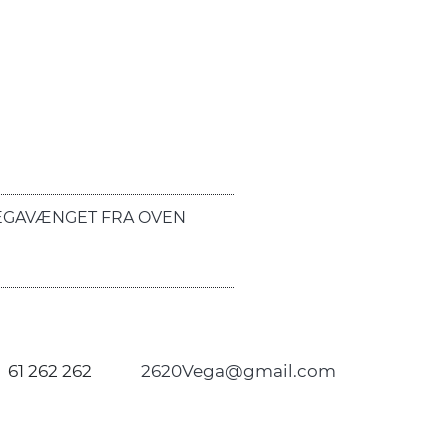
EGAVÆNGET FRA OVEN
61 262 262
2620Vega@gmail.com