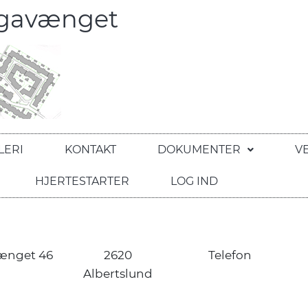
egavænget
LERI
KONTAKT
DOKUMENTER
V
HJERTESTARTER
LOG IND
ænget 46
2620
Telefon
Albertslund