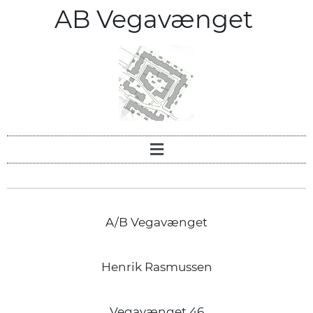
AB Vegavænget
A/B Vegavænget
Henrik Rasmussen
Vegavænget 46