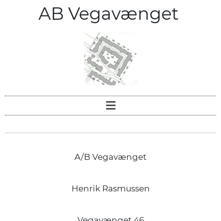
AB Vegavænget
A/B Vegavænget
Henrik Rasmussen
Vegavænget 46