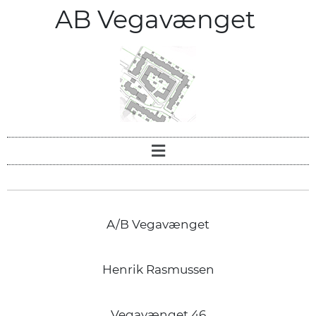
AB Vegavænget
A/B Vegavænget
Henrik Rasmussen
Vegavænget 46