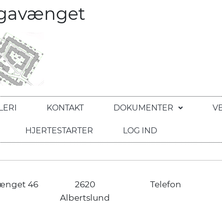
egavænget
LERI
KONTAKT
DOKUMENTER
V
HJERTESTARTER
LOG IND
ænget 46
2620
Telefon
Albertslund