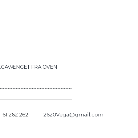
EGAVÆNGET FRA OVEN
61 262 262
2620Vega@gmail.com