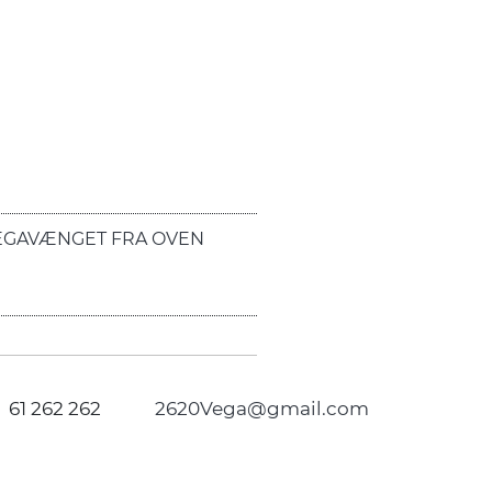
EGAVÆNGET FRA OVEN
61 262 262
2620Vega@gmail.com