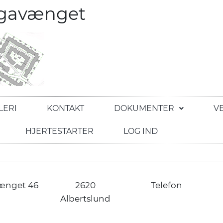
egavænget
LERI
KONTAKT
DOKUMENTER
V
HJERTESTARTER
LOG IND
ænget 46
2620
Telefon
Albertslund