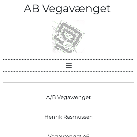
AB Vegavænget
A/B Vegavænget
Henrik Rasmussen
Vegavænget 46