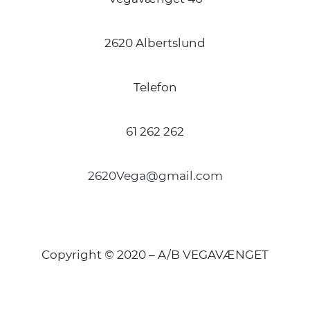
2620 Albertslund
Telefon
61 262 262
2620Vega@gmail.com
Copyright © 2020 – A/B VEGAVÆNGET