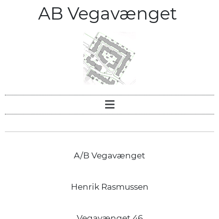
AB Vegavænget
A/B Vegavænget
Henrik Rasmussen
Vegavænget 46