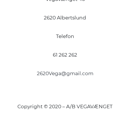
2620 Albertslund
Telefon
61 262 262
2620Vega@gmail.com
Copyright © 2020 – A/B VEGAVÆNGET