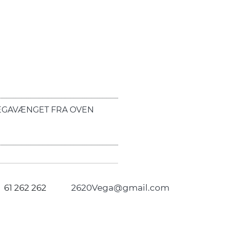
EGAVÆNGET FRA OVEN
61 262 262
2620Vega@gmail.com