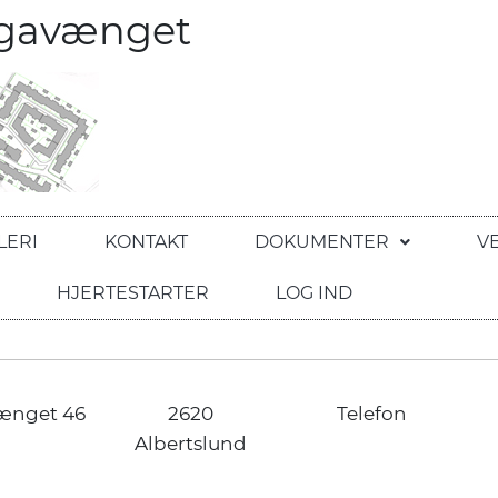
egavænget
LERI
KONTAKT
DOKUMENTER
V
HJERTESTARTER
LOG IND
ænget 46
2620
Telefon
Albertslund