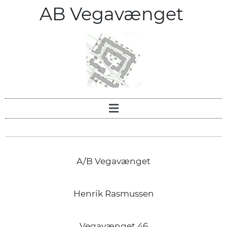
AB Vegavænget
A/B Vegavænget
Henrik Rasmussen
Vegavænget 46