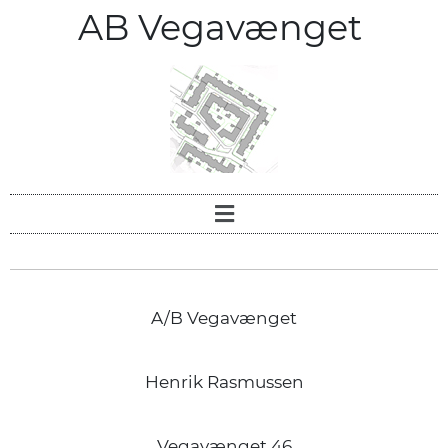
AB Vegavænget
A/B Vegavænget
Henrik Rasmussen
Vegavænget 46