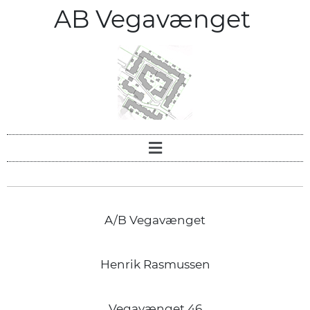
AB Vegavænget
A/B Vegavænget
Henrik Rasmussen
Vegavænget 46