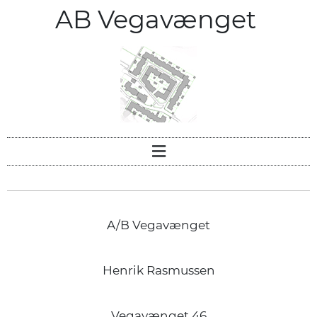
AB Vegavænget
A/B Vegavænget
Henrik Rasmussen
Vegavænget 46