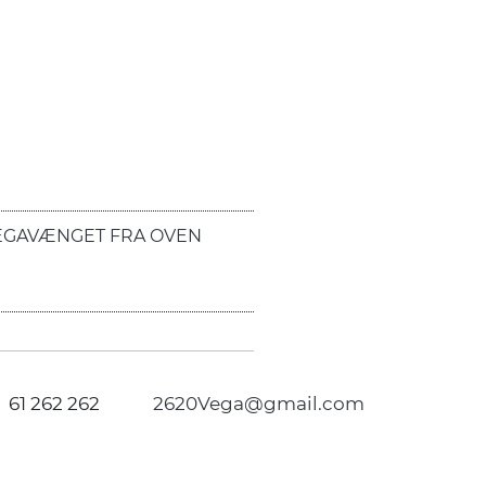
EGAVÆNGET FRA OVEN
61 262 262
2620Vega@gmail.com