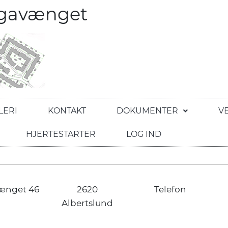
egavænget
LERI
KONTAKT
DOKUMENTER
V
HJERTESTARTER
LOG IND
ænget 46
2620
Telefon
Albertslund