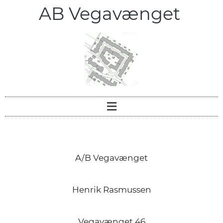
AB Vegavænget
A/B Vegavænget
Henrik Rasmussen
Vegavænget 46