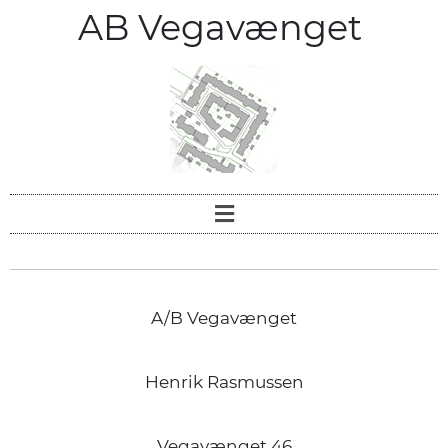
AB Vegavænget
A/B Vegavænget
Henrik Rasmussen
Vegavænget 46