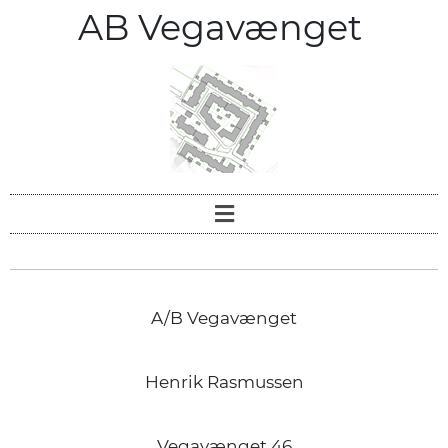
AB Vegavænget
A/B Vegavænget
Henrik Rasmussen
Vegavænget 46