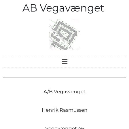
AB Vegavænget
A/B Vegavænget
Henrik Rasmussen
Vegavænget 46