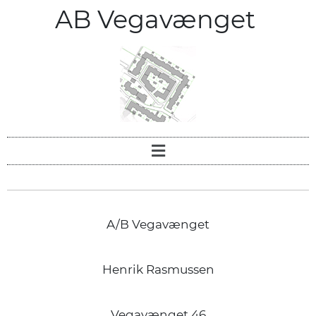
AB Vegavænget
A/B Vegavænget
Henrik Rasmussen
Vegavænget 46