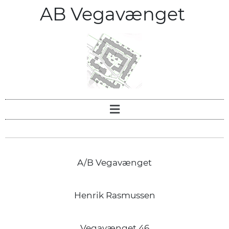
AB Vegavænget
A/B Vegavænget
Henrik Rasmussen
Vegavænget 46