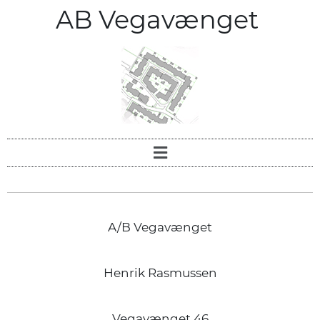
AB Vegavænget
A/B Vegavænget
Henrik Rasmussen
Vegavænget 46