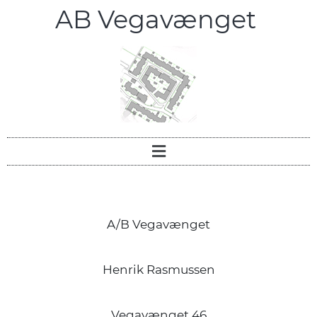
AB Vegavænget
A/B Vegavænget
Henrik Rasmussen
Vegavænget 46