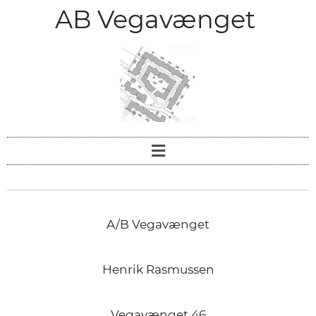
AB Vegavænget
A/B Vegavænget
Henrik Rasmussen
Vegavænget 46