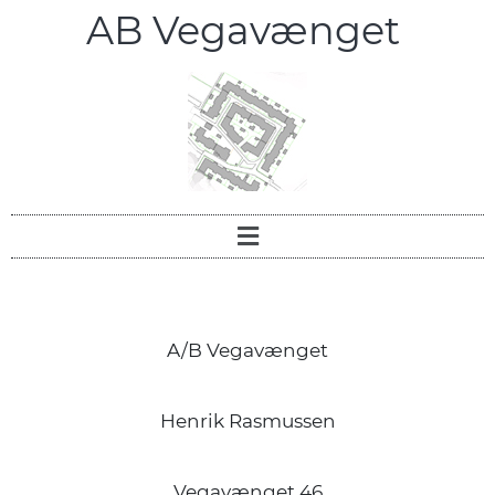
AB Vegavænget
A/B Vegavænget
Henrik Rasmussen
Vegavænget 46