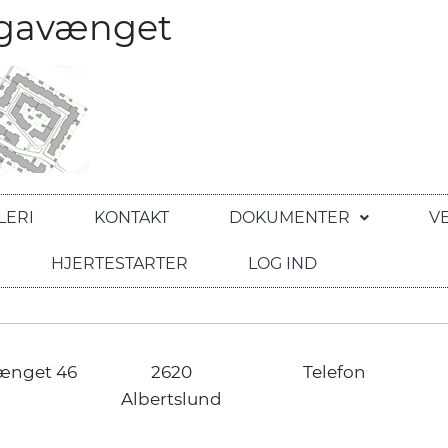
egavænget
LERI
KONTAKT
DOKUMENTER
V
HJERTESTARTER
LOG IND
ænget 46
2620
Telefon
Albertslund