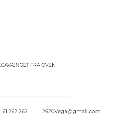
EGAVÆNGET FRA OVEN
61 262 262
2620Vega@gmail.com