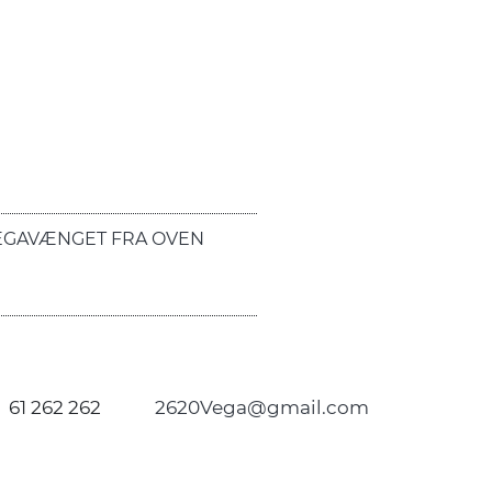
EGAVÆNGET FRA OVEN
61 262 262
2620Vega@gmail.com