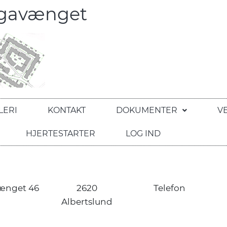
egavænget
LERI
KONTAKT
DOKUMENTER
V
HJERTESTARTER
LOG IND
ænget 46
2620
Telefon
Albertslund