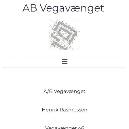
AB Vegavænget
A/B Vegavænget
Henrik Rasmussen
Vegavænget 46