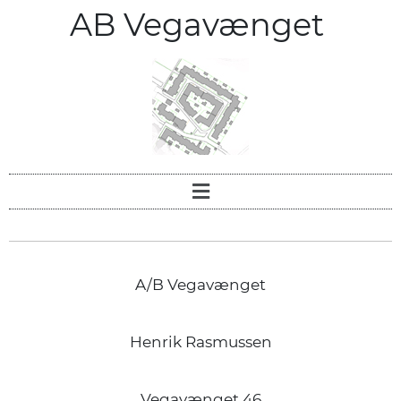
AB Vegavænget
A/B Vegavænget
Henrik Rasmussen
Vegavænget 46