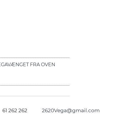
EGAVÆNGET FRA OVEN
61 262 262
2620Vega@gmail.com