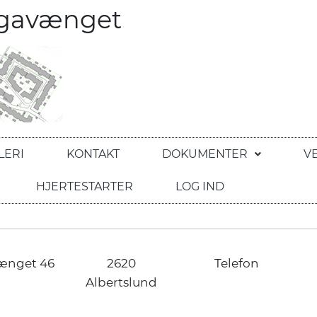
egavænget
LERI
KONTAKT
DOKUMENTER
V
HJERTESTARTER
LOG IND
ænget 46
2620
Telefon
Albertslund