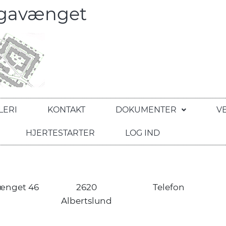
egavænget
LERI
KONTAKT
DOKUMENTER
V
HJERTESTARTER
LOG IND
ænget 46
2620
Telefon
Albertslund