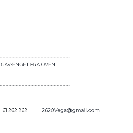
EGAVÆNGET FRA OVEN
61 262 262
2620Vega@gmail.com