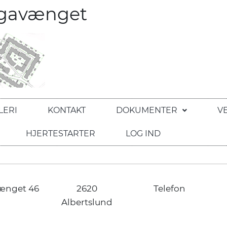
egavænget
LERI
KONTAKT
DOKUMENTER
V
HJERTESTARTER
LOG IND
ænget 46
2620
Telefon
Albertslund