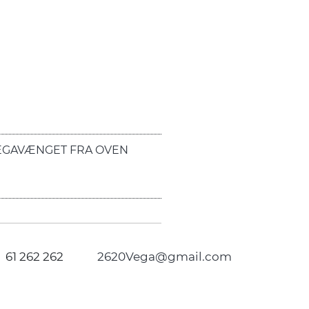
EGAVÆNGET FRA OVEN
61 262 262
2620Vega@gmail.com