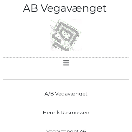
AB Vegavænget
A/B Vegavænget
Henrik Rasmussen
Vegavænget 46