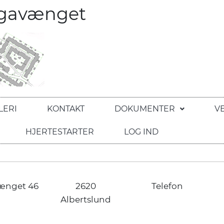
egavænget
LERI
KONTAKT
DOKUMENTER
V
HJERTESTARTER
LOG IND
ænget 46
2620
Telefon
Albertslund