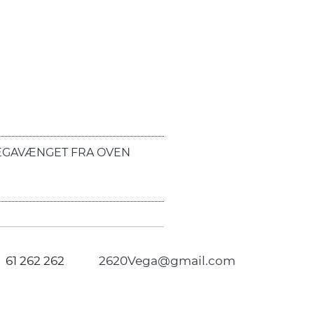
EGAVÆNGET FRA OVEN
61 262 262
2620Vega@gmail.com