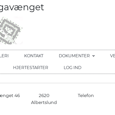
egavænget
LERI
KONTAKT
DOKUMENTER
V
HJERTESTARTER
LOG IND
ænget 46
2620
Telefon
Albertslund