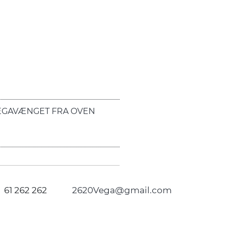
EGAVÆNGET FRA OVEN
61 262 262
2620Vega@gmail.com