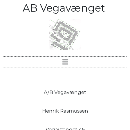
AB Vegavænget
A/B Vegavænget
Henrik Rasmussen
Vegavænget 46