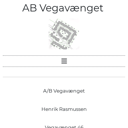
AB Vegavænget
A/B Vegavænget
Henrik Rasmussen
Vegavænget 46