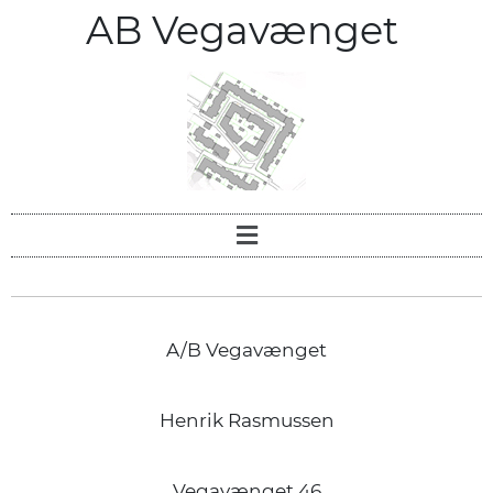
AB Vegavænget
A/B Vegavænget
Henrik Rasmussen
Vegavænget 46