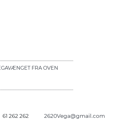
EGAVÆNGET FRA OVEN
61 262 262
2620Vega@gmail.com