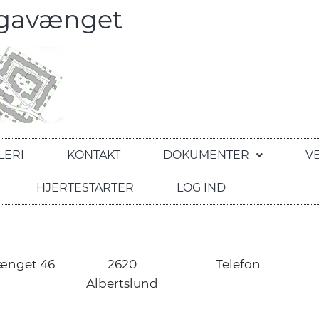
egavænget
LERI
KONTAKT
DOKUMENTER
V
HJERTESTARTER
LOG IND
ænget 46
2620
Telefon
Albertslund