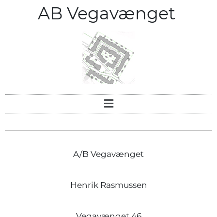
AB Vegavænget
A/B Vegavænget
Henrik Rasmussen
Vegavænget 46