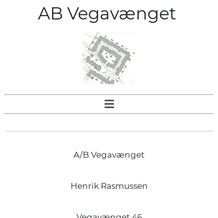
AB Vegavænget
A/B Vegavænget
Henrik Rasmussen
Vegavænget 46