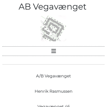
AB Vegavænget
A/B Vegavænget
Henrik Rasmussen
Vegavænget 46