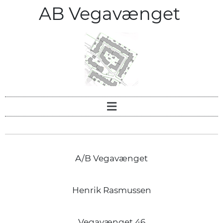
AB Vegavænget
A/B Vegavænget
Henrik Rasmussen
Vegavænget 46