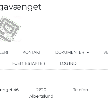
egavænget
LERI
KONTAKT
DOKUMENTER
V
HJERTESTARTER
LOG IND
ænget 46
2620
Telefon
Albertslund