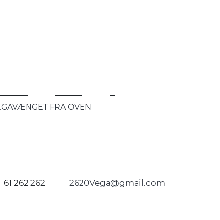
EGAVÆNGET FRA OVEN
61 262 262
2620Vega@gmail.com