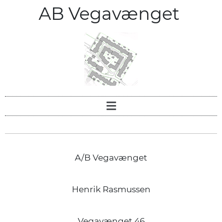
AB Vegavænget
A/B Vegavænget
Henrik Rasmussen
Vegavænget 46