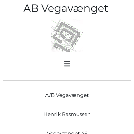
AB Vegavænget
A/B Vegavænget
Henrik Rasmussen
Vegavænget 46