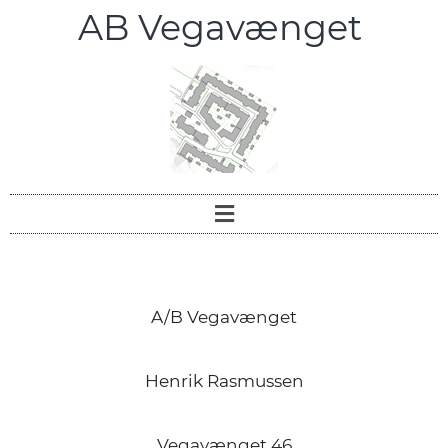
AB Vegavænget
A/B Vegavænget
Henrik Rasmussen
Vegavænget 46