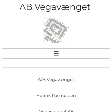
AB Vegavænget
A/B Vegavænget
Henrik Rasmussen
Vegavænget 46