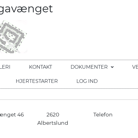
egavænget
LERI
KONTAKT
DOKUMENTER
V
HJERTESTARTER
LOG IND
ænget 46
2620
Telefon
Albertslund