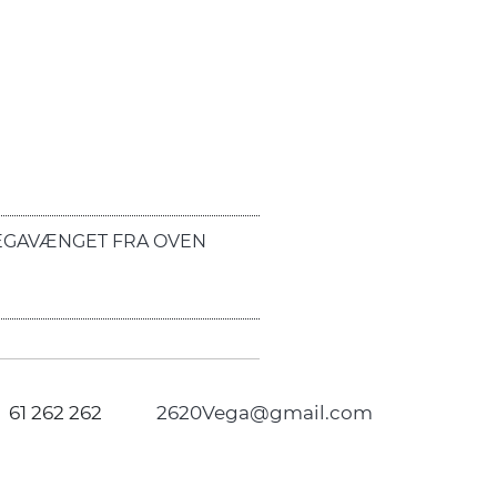
EGAVÆNGET FRA OVEN
61 262 262
2620Vega@gmail.com