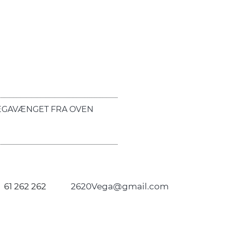
EGAVÆNGET FRA OVEN
61 262 262
2620Vega@gmail.com